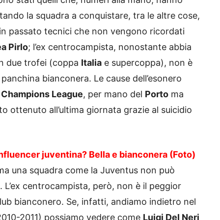
tando la squadra a conquistare, tra le altre cose,
 in passato tecnici che non vengono ricordati
a Pirlo
; l’ex centrocampista, nonostante abbia
n due trofei (coppa
Italia
e supercoppa), non è
a panchina bianconera. Le cause dell’esonero
a
Champions League
, per mano del
Porto
ma
 ottenuto all’ultima giornata grazie al suicidio
influencer juventina? Bella e bianconera (Foto)
 ma una squadra come la Juventus non può
L’ex centrocampista, però, non è il peggior
club bianconero. Se, infatti, andiamo indietro nel
e 2010-2011) possiamo vedere come
Luigi Del Neri