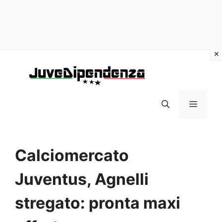
Vai
al
contenuto
MENU
Calciomercato
Juventus, Agnelli
stregato: pronta maxi