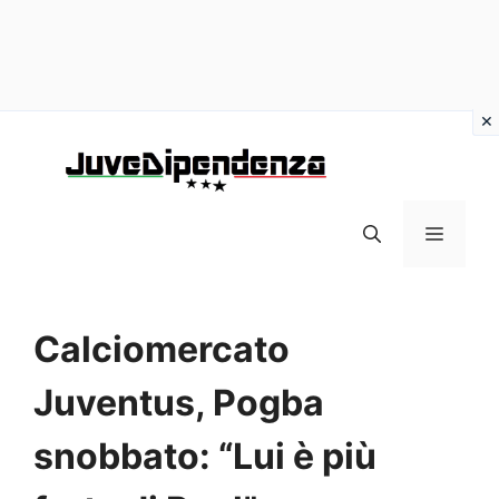
Vai
al
contenuto
MENU
Calciomercato
Juventus, Pogba
snobbato: “Lui è più