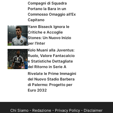
Compagni di Squadra
Portano la Bara in un
Commosso Omaggio all’Ex
Capitano
Yann Bisseck Ignora le
Critiche e Accoglie
Stones: Un Nuovo Inizio
per l’Inter
Kolo Muani alla Juventus:
Ruolo, Valore Fantacalcio
e Statistiche Dettagliate
del Ritorno in Serie A
Rivelate le Prime Immagini
del Nuovo Stadio Barbera
di Palermo: Progetto per
Euro 2032
Chi Siamo
-
Redazione
-
Privacy Policy
-
Disclaimer