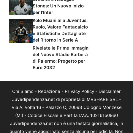
Stones: Un Nuovo Inizio
per l’Inter
Kolo Muani alla Juventus:
Ruolo, Valore Fantacalcio
e Statistiche Dettagliate
del Ritorno in Serie A
Rivelate le Prime Immagini
del Nuovo Stadio Barbera
di Palermo: Progetto per
Euro 2032
Chi Siamo
-
Redazione
-
Privacy Policy
-
Disclaimer
Juvedipendenza.net di proprietà di MRSHARE SRL -
Via A. Volta 16 - Palazzo C, 20093 Cologno Monzese
(MI) - Codice Fiscale e Partita I.V.A. 10216150960
Juvedipendenza.net non è una testata giornalistica, in
quanto viene aggiornato senza alcuna periodicità. Non