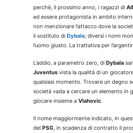
perché, il prossimo anno, i ragazzi di
Al
ed essere protagonista in ambito interna
non menzionare l’attacco dove la societ
il sostituto di
Dybala
; diversi i nomi mo
l’uomo giusto. La trattativa per l’argent
L’addio, a parametro zero, di
Dybala
sar
Juventus
vista la qualità di un giocator
qualsiasi momento. Trovare un degno so
società vada a cercare un elemento in gr
giocare insieme a
Vlahovic
.
Il nome maggiormente indicato, in questi
del
PSG
, in scadenza di contratto il pr