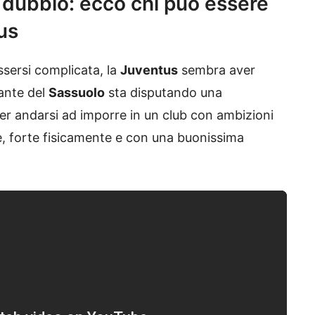
in dubbio: ecco chi può essere
us
sersi complicata, la
Juventus
sembra aver
cante del
Sassuolo
sta disputando una
r andarsi ad imporre in un club con ambizioni
e, forte fisicamente e con una buonissima