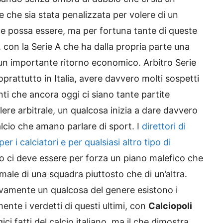
 che sia stata penalizzata per volere di un
e possa essere, ma per fortuna tante di queste
on la Serie A che ha dalla propria parte una
un importante ritorno economico. Arbitro Serie
oprattutto in Italia, avere davvero molti sospetti
ti che ancora oggi ci siano tante partite
ere arbitrale, un qualcosa inizia a dare davvero
calcio che amano parlare di sport. I
direttori di
i calciatori e per qualsiasi altro tipo di
o ci deve essere per forza un piano malefico che
l male di una squadra piuttosto che di un’altra.
tivamente un qualcosa del genere esistono i
ente i verdetti di questi ultimi, con
Calciopoli
ici fatti del calcio italiano, ma il che dimostra