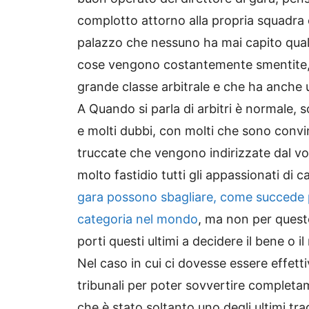
complotto attorno alla propria squadra e
palazzo che nessuno ha mai capito qual
cose vengono costantemente smentite, c
grande classe arbitrale e che ha anche 
A Quando si parla di arbitri è normale, s
e molti dubbi, con molti che sono convin
truccate che vengono indirizzate dal vol
molto fastidio tutti gli appassionati di 
gara possono sbagliare, come succede per 
categoria nel mondo
, ma non per quest
porti questi ultimi a decidere il bene o i
Nel caso in cui ci dovesse essere effet
tribunali per poter sovvertire completam
che è stato soltanto uno degli ultimi trag