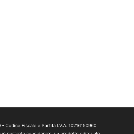
- Codice Fiscale e Partita I.V.A. 10216150960
uò pertanto considerarsi un prodotto editoriale