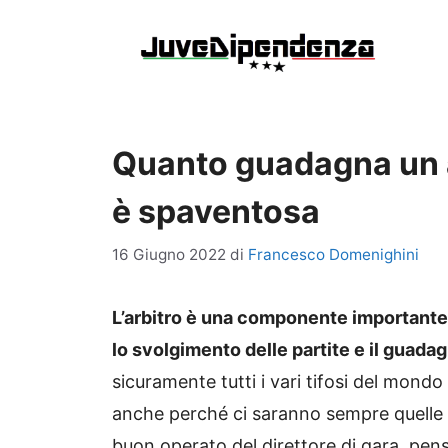
Vai
al
contenuto
Quanto guadagna un ar
è spaventosa
16 Giugno 2022
di
Francesco Domenighini
L’arbitro è una componente importante 
lo svolgimento delle partite e il guadag
sicuramente tutti i vari tifosi del mondo
anche perché ci saranno sempre quelle f
buon operato del direttore di gara, pen