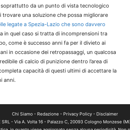
 soprattutto da un punto di vista tecnologico
i trovare una soluzione che possa migliorare
lle legate a Spezia-Lazio che sono davvero
 in quel caso si tratta di incomprensioni tra
po, come è successo anni fa per il divieto ai
 mani in occasione dei retropassaggi, un qualcosa
edibile di calcio di punizione dentro l’area di
completa capacità di questi ultimi di accettare la
i anni.
Chi Siamo
-
Redazione
-
Privacy Policy
-
Disclaimer
RL - Via A. Volta 16 - Palazzo C, 20093 Cologno Monzese (MI) 
tica, in quanto viene aggiornato senza alcuna periodicità. Non p