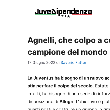
Vai
al
contenuto
Agnelli, che colpo a 
campione del mondo
17 Giugno 2022
di
Saverio Fattori
La Juventus ha bisogno di un nuovo ac
stia per fare il colpo del secolo.
Estate 
infatti, ha bisogno di una serie di rinfor
disposizione di
Allegri
. L’obiettivo è piu
quarti posti e costruire un gruppo in gra