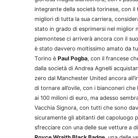
integrante della società torinese, con il 
migliori di tutta la sua carriera, cons
stato in grado di esprimersi nel miglio
piemontese ci arriverà ancora con il suo 
è stato davvero moltissimo amato da tutt
Torino è
Paul Pogba
, con il francese 
dalla società di Andrea Agnelli acquis
zero dal Manchester United ancora all’i
di tornare all’ovile, con i bianconeri ch
ai 100 milioni di euro, ma adesso sembra 
Vacchia Signora, con tutti che sono dav
sicuramente gli abitanti del capoluogo
sfrecciare con una delle sue vetture a dir
Royce Wraith Black Badge
, una delle v