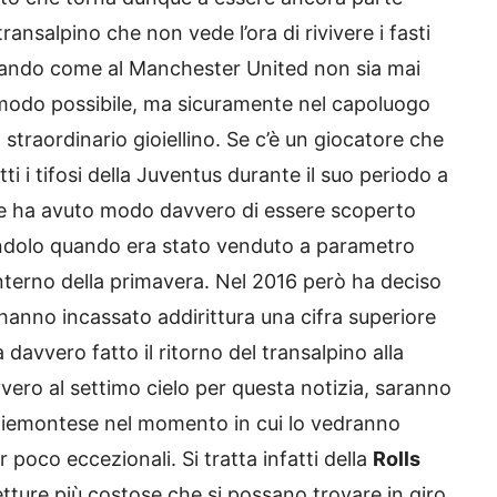
transalpino che non vede l’ora di rivivere i fasti
iderando come al Manchester United non sia mai
r modo possibile, ma sicuramente nel capoluogo
straordinario gioiellino. Se c’è un giocatore che
i i tifosi della Juventus durante il suo periodo a
che ha avuto modo davvero di essere scoperto
tandolo quando era stato venduto a parametro
nterno della primavera. Nel 2016 però ha deciso
e hanno incassato addirittura una cifra superiore
davvero fatto il ritorno del transalpino alla
vero al settimo cielo per questa notizia, saranno
 piemontese nel momento in cui lo vedranno
 poco eccezionali. Si tratta infatti della
Rolls
etture più costose che si possano trovare in giro