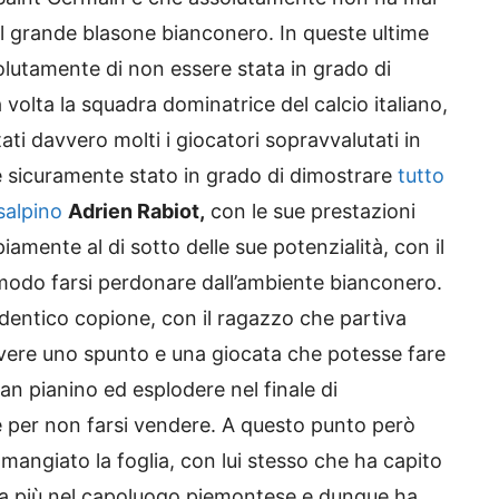
el grande blasone bianconero. In queste ultime
lutamente di non essere stata in grado di
 volta la squadra dominatrice del calcio italiano,
i davvero molti i giocatori sopravvalutati in
è sicuramente stato in grado di dimostrare
tutto
nsalpino
Adrien Rabiot,
con le sue prestazioni
mente al di sotto delle sue potenzialità, con il
odo farsi perdonare dall’ambiente bianconero.
 identico copione, con il ragazzo che partiva
vere uno spunto e una giocata che potesse fare
an pianino ed esplodere nel finale di
per non farsi vendere. A questo punto però
angiato la foglia, con lui stesso che ha capito
ia più nel capoluogo piemontese e dunque ha