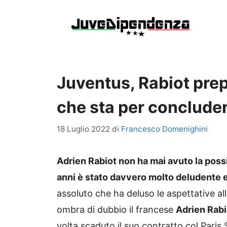
Vai
al
contenuto
Juventus, Rabiot prepa
che sta per concluder
18 Luglio 2022
di
Francesco Domenighini
Adrien Rabiot non ha mai avuto la possib
anni è stato davvero molto deludente e
assoluto che ha deluso le aspettative all
ombra di dubbio il francese
Adrien Rabi
volta scaduto il suo contratto col Pari