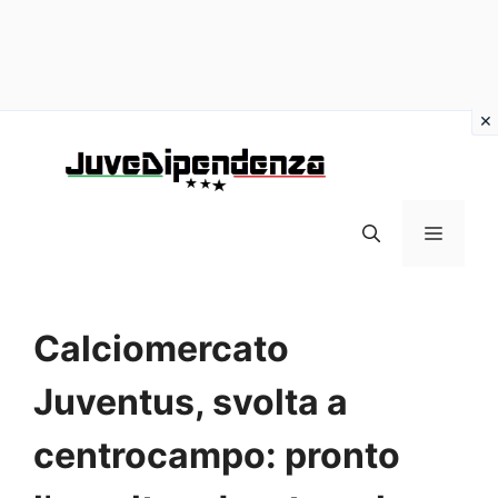
Vai
al
contenuto
MENU
Calciomercato
Juventus, svolta a
centrocampo: pronto