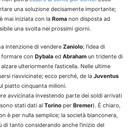
entare una soluzione decisamente importante;
è mai iniziata con la
Roma
non disposta ad
ibile una svolta nei prossimi giorni.
a intenzione di vendere
Zaniolo
; l’idea di
per formare con
Dybala
ed
Abraham
un tridente di
alzare ulteriormente l’asticella. Nelle ultime
sersi riavvicinate; ecco perché, de la
Juventus
 piatto cinquanta milioni.
e avvicinata investendo parte dei soldi arrivati
sono stati dati al
Torino
per
Bremer
). È chiaro,
n è per nulla semplice; la società bianconera,
ù di tanto considerando anche l’inizio del