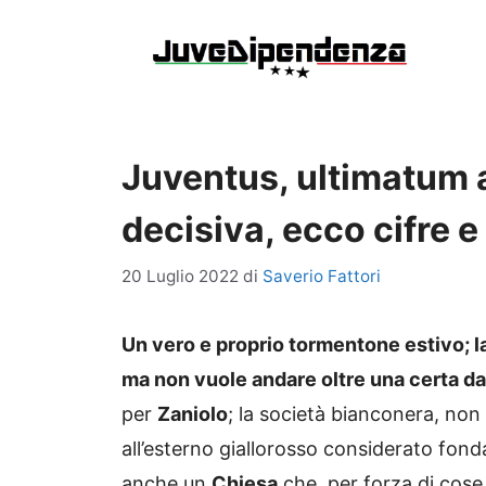
Vai
al
contenuto
Juventus, ultimatum a
decisiva, ecco cifre e
20 Luglio 2022
di
Saverio Fattori
Un vero e proprio tormentone estivo; l
ma non vuole andare oltre una certa da
per
Zaniolo
; la società bianconera, non
all’esterno giallorosso considerato fon
anche un
Chiesa
che, per forza di cose