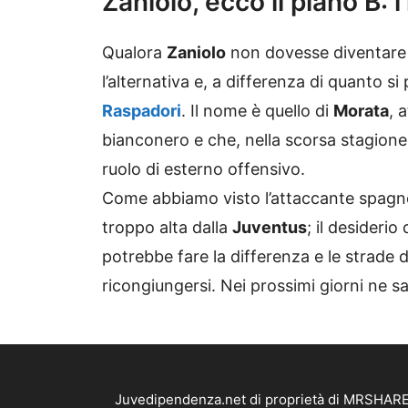
Zaniolo, ecco il piano B: 
Qualora
Zaniolo
non dovesse diventare r
l’alternativa e, a differenza di quanto 
Raspadori
. Il nome è quello di
Morata
, 
bianconero e che, nella scorsa stagione,
ruolo di esterno offensivo.
Come abbiamo visto l’attaccante spagnol
troppo alta dalla
Juventus
; il desiderio 
potrebbe fare la differenza e le strade 
ricongiungersi. Nei prossimi giorni ne 
Juvedipendenza.net di proprietà di MRSHARE S