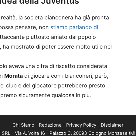
l’idea della Juventus
ealtà, la società bianconera ha già pronta
si possa pensare, non
stiamo parlando di
attaccante piuttosto amato dal popolo
 ha mostrato di poter essere molto utile nel
o aveva una cifra di riscatto considerata
di
Morata
di giocare con i bianconeri, però,
del club e del giocatore potrebbero presto
sapremo sicuramente qualcosa in più.
Chi Siamo
-
Redazione
-
Privacy Policy
-
Disclaimer
RL - Via A. Volta 16 - Palazzo C, 20093 Cologno Monzese (MI) 