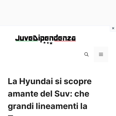
Vai
al
contenuto
MENU
La Hyundai si scopre
amante del Suv: che
grandi lineamenti la