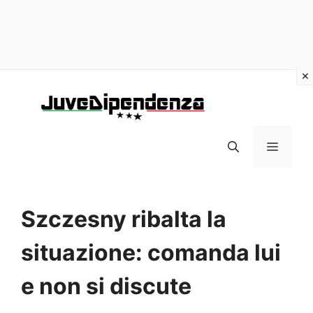
Vai
al
contenuto
MENU
Szczesny ribalta la
situazione: comanda lui
e non si discute