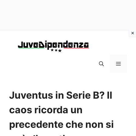
Vai
al
contenuto
MENU
Juventus in Serie B? Il
caos ricorda un
precedente che non si