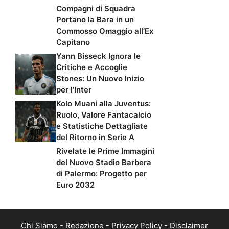
Compagni di Squadra
Portano la Bara in un
Commosso Omaggio all’Ex
Capitano
Yann Bisseck Ignora le
Critiche e Accoglie
Stones: Un Nuovo Inizio
per l’Inter
Kolo Muani alla Juventus:
Ruolo, Valore Fantacalcio
e Statistiche Dettagliate
del Ritorno in Serie A
Rivelate le Prime Immagini
del Nuovo Stadio Barbera
di Palermo: Progetto per
Euro 2032
Chi Siamo
-
Redazione
-
Privacy Policy
-
Disclaimer