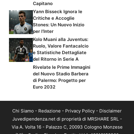
Capitano
Yann Bisseck Ignora le
Critiche e Accoglie
Stones: Un Nuovo Inizio
per l’Inter
Kolo Muani alla Juventus:
Ruolo, Valore Fantacalcio
e Statistiche Dettagliate
del Ritorno in Serie A
Rivelate le Prime Immagini
del Nuovo Stadio Barbera
di Palermo: Progetto per
Euro 2032
Chi Siamo
-
Redazione
-
Privacy Policy
-
Disclaimer
Juvedipendenza.net di proprietà di MRSHARE SRL -
Via A. Volta 16 - Palazzo C, 20093 Cologno Monzese