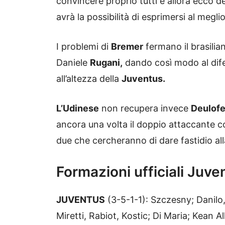
convincere proprio tutti e allora ecco 
avrà la possibilità di esprimersi al meglio
I problemi di
Bremer
fermano il brasilian
Daniele
Rugani,
dando così modo al dife
all’altezza della
Juventus.
L’Udinese
non recupera invece
Deulofe
ancora una volta il doppio attaccante 
due che cercheranno di dare fastidio al
Formazioni ufficiali Juv
JUVENTUS
(3-5-1-1): Szczesny; Danilo,
Miretti, Rabiot, Kostic; Di Maria; Kean Al