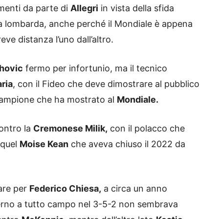
menti da parte di
Allegri
in vista della sfida
terra lombarda, anche perché il Mondiale è appena
ve distanza l’uno dall’altro.
hovic
fermo per infortunio, ma il tecnico
ria
, con il Fideo che deve dimostrare al pubblico
 campione che ha mostrato al
Mondiale.
contro la
Cremonese Milik,
con il polacco che
 quel
Moise Kean
che aveva chiuso il 2022 da
are per
Federico Chiesa,
a circa un anno
esterno a tutto campo nel 3-5-2 non sembrava