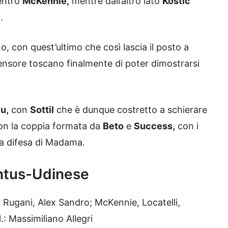
dentro
McKennie,
mentre dall’altro lato
Kostic
.
o, con quest’ultimo che così lascia il posto a
nsore toscano finalmente di poter dimostrarsi
u,
con
Sottil
che è dunque costretto a schierare
con la coppia formata da
Beto
e
Success,
con i
la difesa di Madama.
entus-Udinese
 Rugani, Alex Sandro; McKennie, Locatelli,
l.: Massimiliano Allegri