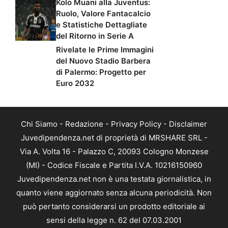
Kolo Muani alla Juventus:
Ruolo, Valore Fantacalcio
e Statistiche Dettagliate
del Ritorno in Serie A
Rivelate le Prime Immagini
del Nuovo Stadio Barbera
di Palermo: Progetto per
Euro 2032
Chi Siamo
-
Redazione
-
Privacy Policy
-
Disclaimer
Juvedipendenza.net di proprietà di MRSHARE SRL -
Via A. Volta 16 - Palazzo C, 20093 Cologno Monzese
(MI) - Codice Fiscale e Partita I.V.A. 10216150960
Juvedipendenza.net non è una testata giornalistica, in
quanto viene aggiornato senza alcuna periodicità. Non
può pertanto considerarsi un prodotto editoriale ai
sensi della legge n. 62 del 07.03.2001