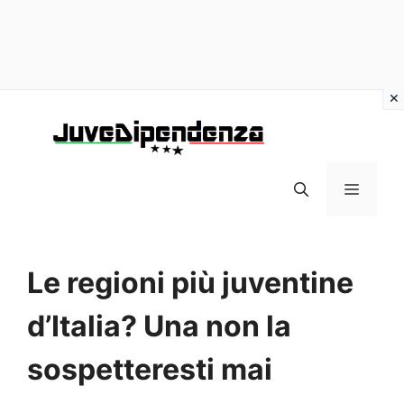
Vai
al
contenuto
MENU
Le regioni più juventine
d’Italia? Una non la
sospetteresti mai