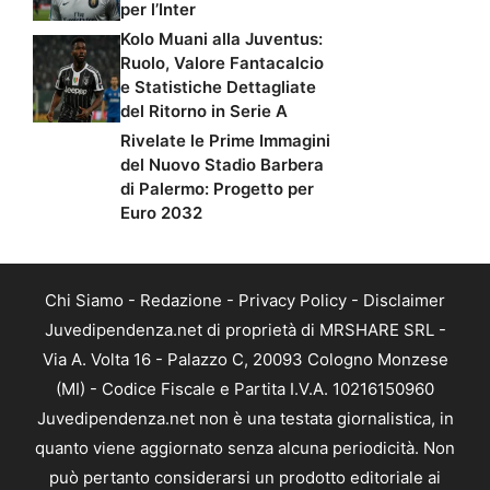
per l’Inter
Kolo Muani alla Juventus:
Ruolo, Valore Fantacalcio
e Statistiche Dettagliate
del Ritorno in Serie A
Rivelate le Prime Immagini
del Nuovo Stadio Barbera
di Palermo: Progetto per
Euro 2032
Chi Siamo
-
Redazione
-
Privacy Policy
-
Disclaimer
Juvedipendenza.net di proprietà di MRSHARE SRL -
Via A. Volta 16 - Palazzo C, 20093 Cologno Monzese
(MI) - Codice Fiscale e Partita I.V.A. 10216150960
Juvedipendenza.net non è una testata giornalistica, in
quanto viene aggiornato senza alcuna periodicità. Non
può pertanto considerarsi un prodotto editoriale ai