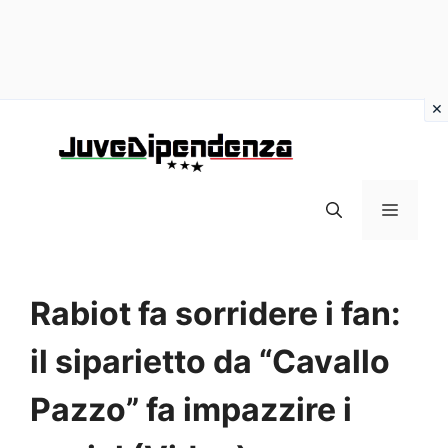
Vai
al
contenuto
MENU
Rabiot fa sorridere i fan:
il siparietto da “Cavallo
Pazzo” fa impazzire i