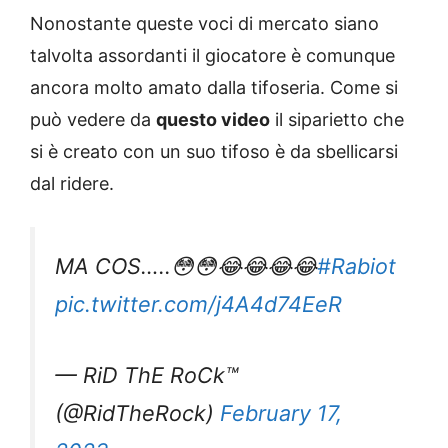
Nonostante queste voci di mercato siano
talvolta assordanti il giocatore è comunque
ancora molto amato dalla tifoseria. Come si
può vedere da
questo video
il siparietto che
si è creato con un suo tifoso è da sbellicarsi
dal ridere.
MA COS…..😳😳😂😂😂😂
#Rabiot
pic.twitter.com/j4A4d74EeR
— RiD ThE RoCk™️
(@RidTheRock)
February 17,