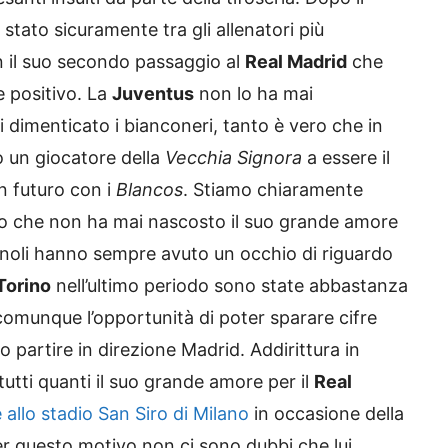
 stato sicuramente tra gli allenatori più
n il suo secondo passaggio al
Real Madrid
che
 positivo. La
Juventus
non lo ha mai
 dimenticato i bianconeri, tanto è vero che in
 un giocatore della
Vecchia Signora
a essere il
n futuro con i
Blancos
. Stiamo chiaramente
bo che non ha mai nascosto il suo grande amore
gnoli hanno sempre avuto un occhio di riguardo
Torino
nell’ultimo periodo sono state abbastanza
comunque l’opportunità di poter sparare cifre
 partire in direzione Madrid. Addirittura in
utti quanti il suo grande amore per il
Real
 allo stadio San Siro di Milano
in occasione della
r questo motivo non ci sono dubbi che lui