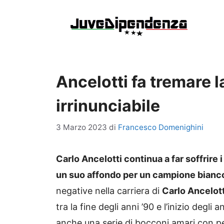
Vai
al
contenuto
Ancelotti fa tremare l
irrinunciabile
3 Marzo 2023
di
Francesco Domenighini
Carlo Ancelotti continua a far soffrire i
un suo affondo per un campione bianc
negative nella carriera di
Carlo Ancelott
tra la fine degli anni ’90 e l’inizio deg
anche una serie di bocconi amari con pesa