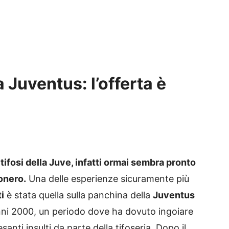
a Juventus: l’offerta è
 tifosi della Juve, infatti ormai sembra pronto
onero.
Una delle esperienze sicuramente più
i
è stata quella sulla panchina della
Juventus
li anni 2000, un periodo dove ha dovuto ingoiare
nti insulti da parte della tifoseria. Dopo il