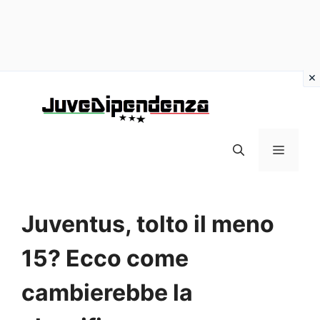
Vai
al
contenuto
MENU
Juventus, tolto il meno
15? Ecco come
cambierebbe la