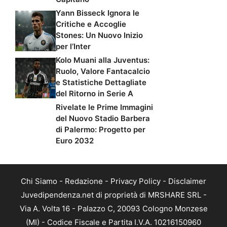
Yann Bisseck Ignora le
Critiche e Accoglie
Stones: Un Nuovo Inizio
per l’Inter
Kolo Muani alla Juventus:
Ruolo, Valore Fantacalcio
e Statistiche Dettagliate
del Ritorno in Serie A
Rivelate le Prime Immagini
del Nuovo Stadio Barbera
di Palermo: Progetto per
Euro 2032
Chi Siamo
-
Redazione
-
Privacy Policy
-
Disclaimer
Juvedipendenza.net di proprietà di MRSHARE SRL -
Via A. Volta 16 - Palazzo C, 20093 Cologno Monzese
(MI) - Codice Fiscale e Partita I.V.A. 10216150960