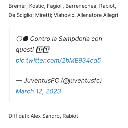
Bremer; Kostic, Fagioli, Barrenechea, Rabiot,
De Sciglio; Miretti; Vlahovic. Allenatore Allegri
⚪️⚫️ Contro la Sampdoria con
questi 1️⃣1️⃣
pic.twitter.com/2bME934cq5
— JuventusFC (@juventusfc)
March 12, 2023
Diffidati: Alex Sandro, Rabiot