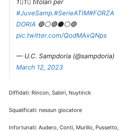
1⃣1⃣ titolari per
#JuveSamp
.
#SerieATIM
#FORZA
DORIA
🔵⚪️🔴⚫️⚪️🔵
pic.twitter.com/QodMAxQNps
— U.C. Sampdoria (@sampdoria)
March 12, 2023
Diffidati: Rincon, Sabiri, Nuytinck
Squalificati: nessun giocatore
Infortunati: Audero, Conti, Murillo, Pussetto,