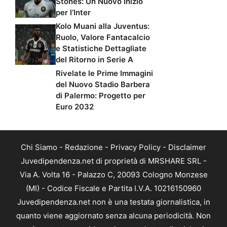
Stones: Un Nuovo Inizio
per l’Inter
Kolo Muani alla Juventus:
Ruolo, Valore Fantacalcio
e Statistiche Dettagliate
del Ritorno in Serie A
Rivelate le Prime Immagini
del Nuovo Stadio Barbera
di Palermo: Progetto per
Euro 2032
Chi Siamo
-
Redazione
-
Privacy Policy
-
Disclaimer
Juvedipendenza.net di proprietà di MRSHARE SRL -
Via A. Volta 16 - Palazzo C, 20093 Cologno Monzese
(MI) - Codice Fiscale e Partita I.V.A. 10216150960
Juvedipendenza.net non è una testata giornalistica, in
quanto viene aggiornato senza alcuna periodicità. Non