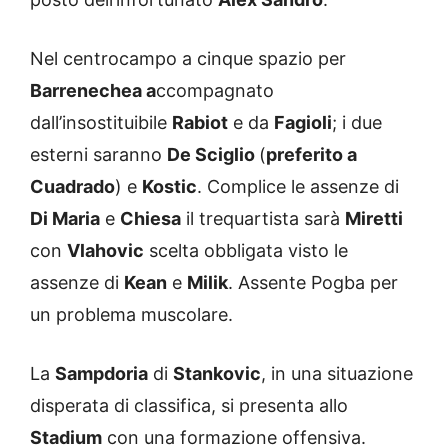
Nel centrocampo a cinque spazio per
Barrenechea a
ccompagnato
dall’insostituibile
Rabiot
e da
Fagioli
; i due
esterni saranno
De Sciglio
(
preferito a
Cuadrado
) e
Kostic
. Complice le assenze di
Di Maria
e
Chiesa
il trequartista sarà
Miretti
con
Vlahovic
scelta obbligata visto le
assenze di
Kean
e
Milik
. Assente Pogba per
un problema muscolare.
La
Sampdoria
di
Stankovic
, in una situazione
disperata di classifica, si presenta allo
Stadium
con una formazione offensiva.