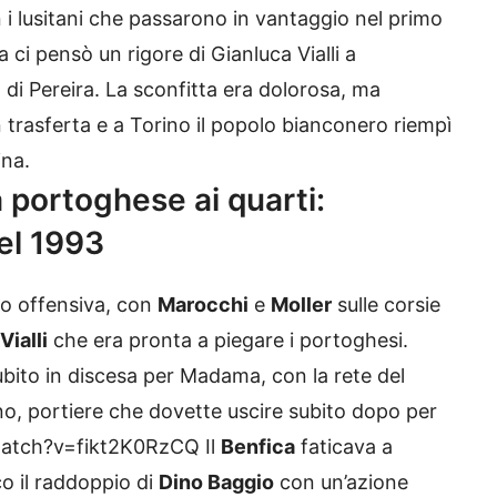
 i lusitani che passarono in vantaggio nel primo
 ci pensò un rigore di Gianluca Vialli a
 di Pereira. La sconfitta era dolorosa, ma
in trasferta e a Torino il popolo bianconero riempì
ina.
portoghese ai quarti:
el 1993
to offensiva, con
Marocchi
e
Moller
sulle corsie
Vialli
che era pronta a piegare i portoghesi.
subito in discesa per Madama, con la rete del
no, portiere che dovette uscire subito dopo per
watch?v=fikt2K0RzCQ Il
Benfica
faticava a
o il raddoppio di
Dino Baggio
con un’azione