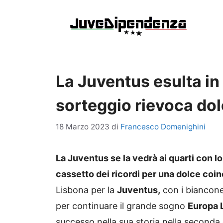
Vai
al
contenuto
La Juventus esulta in
sorteggio rievoca dolc
18 Marzo 2023
di
Francesco Domenighini
La Juventus se la vedrà ai quarti con lo 
cassetto dei ricordi per una dolce coi
Lisbona per la
Juventus,
con i biancone
per continuare il grande sogno
Europa 
successo nella sua storia nella seconda 