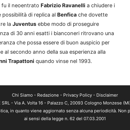
 fu il neoentrato
Fabrizio Ravanelli
a chiudere i
 possibilità di replica al
Benfica
che dovette
re la
Juventus
ebbe modo di proseguire
tanza di 30 anni esatti i bianconeri ritrovano una
peranza che possa essere di buon auspicio per
he al secondo anno della sua esperienza alla
ni Trapattoni
quando vinse nel 1993.
Chi Siamo
-
Redazione
-
Privacy Policy
-
Disclaimer
RL - Via A. Volta 16 - Palazzo C, 20093 Cologno Monzese (MI) 
tica, in quanto viene aggiornato senza alcuna periodicità. Non p
ai sensi della legge n. 62 del 07.03.2001