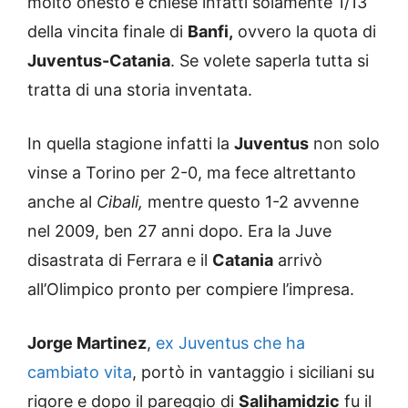
molto onesto e chiese infatti solamente 1/13
della vincita finale di
Banfi,
ovvero la quota di
Juventus-Catania
. Se volete saperla tutta si
tratta di una storia inventata.
In quella stagione infatti la
Juventus
non solo
vinse a Torino per 2-0, ma fece altrettanto
anche al
Cibali,
mentre questo 1-2 avvenne
nel 2009, ben 27 anni dopo. Era la Juve
disastrata di Ferrara e il
Catania
arrivò
all’Olimpico pronto per compiere l’impresa.
Jorge Martinez
,
ex Juventus che ha
cambiato vita
, portò in vantaggio i siciliani su
rigore e dopo il pareggio di
Salihamidzic
fu il