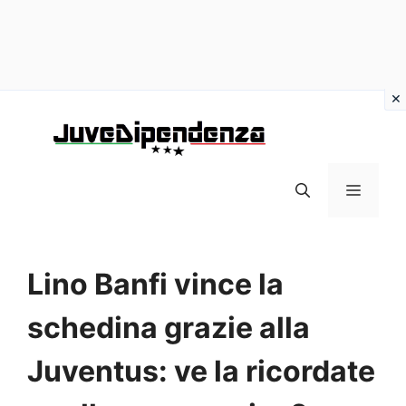
Vai
al
contenuto
MENU
Lino Banfi vince la
schedina grazie alla
Juventus: ve la ricordate