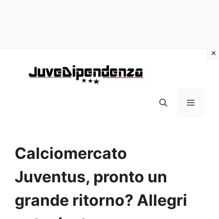
Vai
al
contenuto
MENU
Calciomercato
Juventus, pronto un
grande ritorno? Allegri