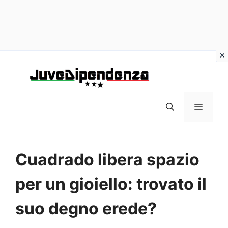
Vai
al
contenuto
MENU
Cuadrado libera spazio
per un gioiello: trovato il
suo degno erede?