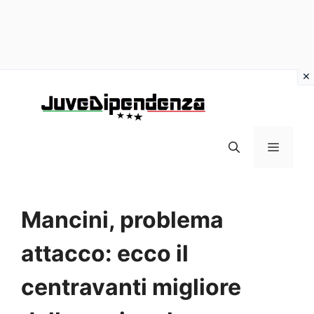
Vai
al
contenuto
MENU
Mancini, problema
attacco: ecco il
centravanti migliore