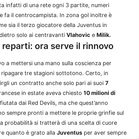
ta infatti di una rete ogni 3 partite, numeri
 fa il centrocampista. In zona gol inoltre è
 sia il terzo giocatore della Juventus in
 dietro solo ai centravanti
Vlahovic
e
Milik.
 reparti: ora serve il rinnovo
o a mettersi una mano sulla coscienza per
ripagare tre stagioni sottotono. Certo, in
rgli un contratto anche solo pari ai suoi
7
 francese in estate aveva chiesto
10 milioni di
ifiutata dai Red Devils, ma che quest’anno
no sempre pronti a mettere le proprie grinfie sul
a probabilità si tratterà di una scelta di cuore
re quanto è grato alla
Juventus
per aver sempre