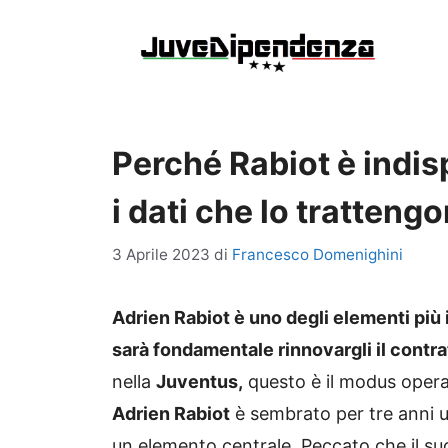
Vai
al
contenuto
Perché Rabiot è indis
i dati che lo tratteng
3 Aprile 2023
di
Francesco Domenighini
Adrien Rabiot è uno degli elementi più
sarà fondamentale rinnovargli il contra
nella
Juventus,
questo è il modus opera
Adrien Rabiot
è sembrato per tre anni 
un elemento centrale. Peccato che il suo