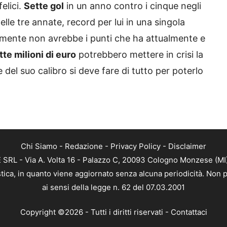
elici.
Sette gol
in un anno contro i cinque negli
delle tre annate, record per lui in una singola
ramente non avrebbe i punti che ha attualmente e
tte milioni di euro
potrebbero mettere in crisi la
el suo calibro si deve fare di tutto per poterlo
Chi Siamo
-
Redazione
-
Privacy Policy
-
Disclaimer
RL - Via A. Volta 16 - Palazzo C, 20093 Cologno Monzese (MI) 
tica, in quanto viene aggiornato senza alcuna periodicità. Non p
ai sensi della legge n. 62 del 07.03.2001
Copyright ©2026 - Tutti i diritti riservati -
Contattaci