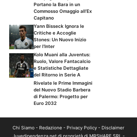
Portano la Bara in un
Commosso Omaggio all’Ex
Capitano
Yann Bisseck Ignora le
Critiche e Accoglie
Stones: Un Nuovo Inizio
per l’Inter
Kolo Muani alla Juventus:
Ruolo, Valore Fantacalcio
e Statistiche Dettagliate
del Ritorno in Serie A
Rivelate le Prime Immagini
del Nuovo Stadio Barbera
di Palermo: Progetto per
Euro 2032
Chi Siamo
-
Redazione
-
Privacy Policy
-
Disclaimer
Juvedipendenza.net di proprietà di MRSHARE SRL -