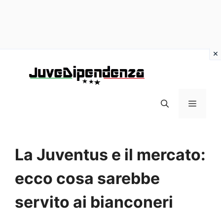
Vai
al
contenuto
MENU
La Juventus e il mercato:
ecco cosa sarebbe
servito ai bianconeri