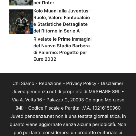
per l’Inter
Kolo Muani alla Juventus:
Ruolo, Valore Fantacalcio
e Statistiche Dettagliate
del Ritorno in Serie A
Rivelate le Prime Immagini
del Nuovo Stadio Barbera
di Palermo: Progetto per
Euro 2032
Chi Siamo
-
Redazione
-
Privacy Policy
-
Disclaimer
Juvedipendenza.net di proprietà di MRSHARE SRL -
Via A. Volta 16 - Palazzo C, 20093 Cologno Monzese
(MI) - Codice Fiscale e Partita I.V.A. 10216150960
Juvedipendenza.net non è una testata giornalistica, in
quanto viene aggiornato senza alcuna periodicità. Non
può pertanto considerarsi un prodotto editoriale ai