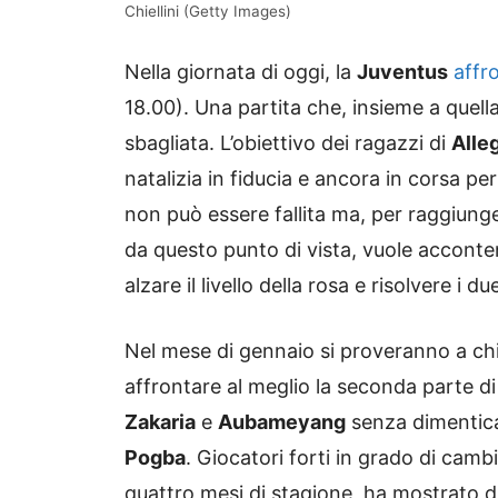
Chiellini (Getty Images)
Nella giornata di oggi, la
Juventus
affr
18.00). Una partita che, insieme a quell
sbagliata. L’obiettivo dei ragazzi di
Alleg
natalizia in fiducia e ancora in corsa pe
non può essere fallita ma, per raggiunger
da questo punto di vista, vuole acconte
alzare il livello della rosa e risolvere i 
Nel mese di gennaio si proveranno a ch
affrontare al meglio la seconda parte d
Zakaria
e
Aubameyang
senza dimenticar
Pogba
. Giocatori forti in grado di camb
quattro mesi di stagione, ha mostrato dif