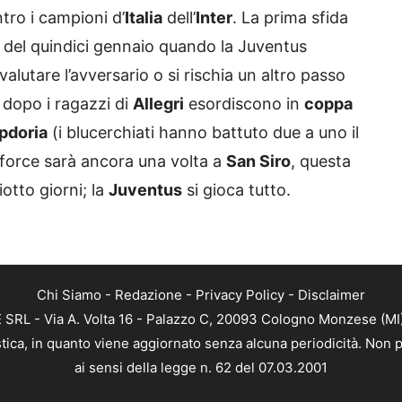
tro i campioni d’
Italia
dell’
Inter
. La prima sfida
la del quindici gennaio quando la Juventus
valutare l’avversario o si rischia un altro passo
i dopo i ragazzi di
Allegri
esordiscono in
coppa
pdoria
(i blucerchiati hanno battuto due a uno il
e force sarà ancora una volta a
San Siro
, questa
ciotto giorni; la
Juventus
si gioca tutto.
Chi Siamo
-
Redazione
-
Privacy Policy
-
Disclaimer
RL - Via A. Volta 16 - Palazzo C, 20093 Cologno Monzese (MI) 
tica, in quanto viene aggiornato senza alcuna periodicità. Non p
ai sensi della legge n. 62 del 07.03.2001