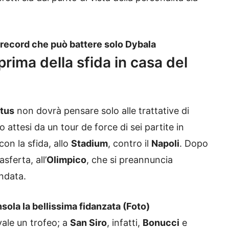
n record che può battere solo Dybala
prima della sfida in casa del
tus
non dovrà pensare solo alle trattative di
no attesi da un tour de force di sei partite in
con la sfida, allo
Stadium
, contro il
Napoli
. Dopo
sferta, all’
Olimpico
, che si preannuncia
andata.
sola la bellissima fidanzata (Foto)
vale un trofeo; a
San Siro
, infatti,
Bonucci
e