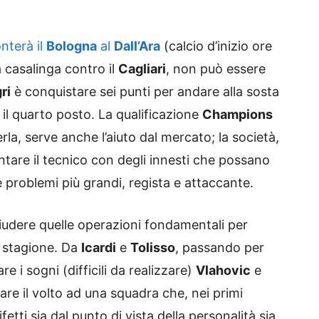
onterà il
Bologna
al
Dall’Ara
(calcio d’inizio ore
a casalinga contro il
Cagliari
, non può essere
ri
è conquistare sei punti per andare alla sosta
r il quarto posto. La qualificazione
Champions
la, serve anche l’aiuto dal mercato; la società,
ntare il tecnico con degli innesti che possano
due problemi più grandi, regista e attaccante.
iudere quelle operazioni fondamentali per
i stagione. Da
Icardi
e
Tolisso
, passando per
e i sogni (difficili da realizzare)
Vlahovic
e
iare il volto ad una squadra che, nei primi
etti sia dal punto di vista della personalità sia