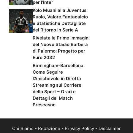
per l’Inter
Kolo Muani alla Juventus:
Ruolo, Valore Fantacalcio
e Statistiche Dettagliate
del Ritorno in Serie A
Rivelate le Prime Immagini
del Nuovo Stadio Barbera
di Palermo: Progetto per
Euro 2032
Birmingham-Barcellona:
Come Seguire
l’Amichevole in Diretta
Streaming sul Corriere
dello Sport – Orari e
Dettagli del Match
Preseason
Chi Siamo
-
Redazione
-
Privacy Policy
-
Disclaimer