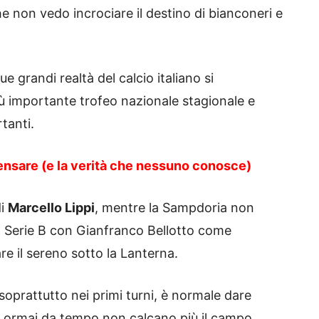
e non vedo incrociare il destino di bianconeri e
e grandi realtà del calcio italiano si
iù importante trofeo nazionale stagionale e
tanti.
pensare (e la verità che nessuno conosce)
di
Marcello Lippi
, mentre la Sampdoria non
lla Serie B con Gianfranco Bellotto come
re il sereno sotto la Lanterna.
oprattutto nei primi turni, è normale dare
he ormai da tempo non calcano più il campo,