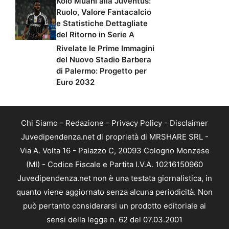
Kolo Muani alla Juventus:
Ruolo, Valore Fantacalcio
e Statistiche Dettagliate
del Ritorno in Serie A
Rivelate le Prime Immagini
del Nuovo Stadio Barbera
di Palermo: Progetto per
Euro 2032
Chi Siamo
-
Redazione
-
Privacy Policy
-
Disclaimer
Juvedipendenza.net di proprietà di MRSHARE SRL -
Via A. Volta 16 - Palazzo C, 20093 Cologno Monzese
(MI) - Codice Fiscale e Partita I.V.A. 10216150960
Juvedipendenza.net non è una testata giornalistica, in
quanto viene aggiornato senza alcuna periodicità. Non
può pertanto considerarsi un prodotto editoriale ai
sensi della legge n. 62 del 07.03.2001