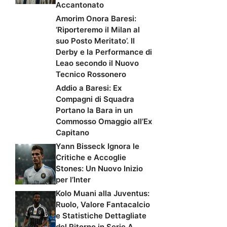
Accantonato
Amorim Onora Baresi:
‘Riporteremo il Milan al
suo Posto Meritato’. Il
Derby e la Performance di
Leao secondo il Nuovo
Tecnico Rossonero
Addio a Baresi: Ex
Compagni di Squadra
Portano la Bara in un
Commosso Omaggio all’Ex
Capitano
Yann Bisseck Ignora le
Critiche e Accoglie
Stones: Un Nuovo Inizio
per l’Inter
Kolo Muani alla Juventus:
Ruolo, Valore Fantacalcio
e Statistiche Dettagliate
del Ritorno in Serie A