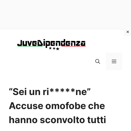
Vai
al
contenuto
MENU
“Sei un ri*****ne”
Accuse omofobe che
hanno sconvolto tutti