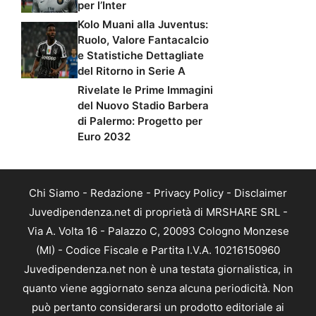
per l’Inter
Kolo Muani alla Juventus:
Ruolo, Valore Fantacalcio
e Statistiche Dettagliate
del Ritorno in Serie A
Rivelate le Prime Immagini
del Nuovo Stadio Barbera
di Palermo: Progetto per
Euro 2032
Chi Siamo
-
Redazione
-
Privacy Policy
-
Disclaimer
Juvedipendenza.net di proprietà di MRSHARE SRL -
Via A. Volta 16 - Palazzo C, 20093 Cologno Monzese
(MI) - Codice Fiscale e Partita I.V.A. 10216150960
Juvedipendenza.net non è una testata giornalistica, in
quanto viene aggiornato senza alcuna periodicità. Non
può pertanto considerarsi un prodotto editoriale ai