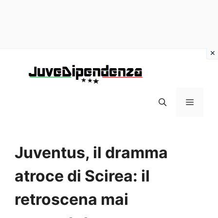
Vai
al
contenuto
MENU
Juventus, il dramma
atroce di Scirea: il
retroscena mai