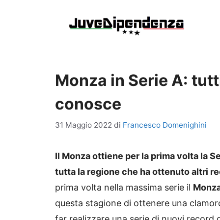
Vai
al
contenuto
Monza in Serie A: tut
conosce
31 Maggio 2022
di
Francesco Domenighini
Il Monza ottiene per la prima volta la S
tutta la regione che ha ottenuto altri r
prima volta nella massima serie il
Monza
questa stagione di ottenere una clamor
far realizzare una serie di nuovi record 