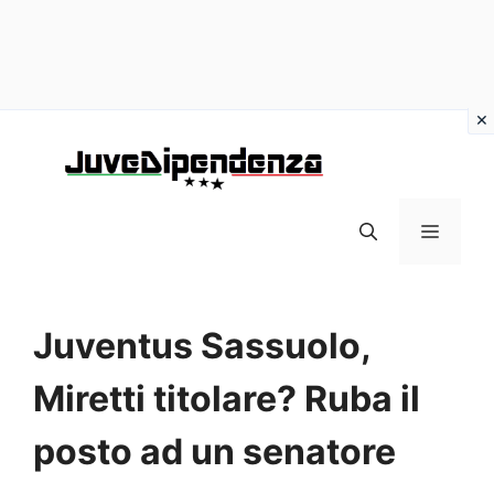
Vai
al
contenuto
MENU
Juventus Sassuolo,
Miretti titolare? Ruba il
posto ad un senatore