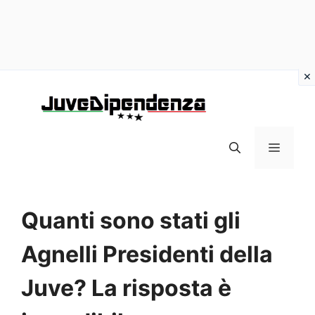
Vai
al
contenuto
MENU
Quanti sono stati gli
Agnelli Presidenti della
Juve? La risposta è