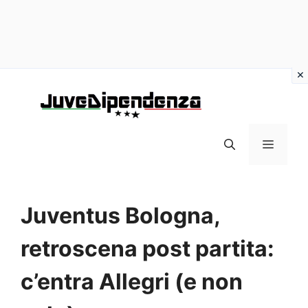
Vai
al
contenuto
MENU
Juventus Bologna,
retroscena post partita:
c’entra Allegri (e non