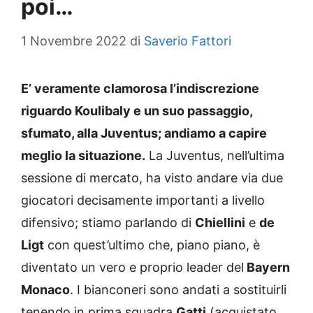
poi…
1 Novembre 2022
di
Saverio Fattori
E’ veramente clamorosa l’indiscrezione
riguardo Koulibaly e un suo passaggio,
sfumato, alla Juventus; andiamo a capire
meglio la situazione.
La Juventus, nell’ultima
sessione di mercato, ha visto andare via due
giocatori decisamente importanti a livello
difensivo; stiamo parlando di
Chiellini
e
de
Ligt
con quest’ultimo che, piano piano, è
diventato un vero e proprio leader del
Bayern
Monaco
. I bianconeri sono andati a sostituirli
tenendo in prima squadra
Gatti
(acquistato