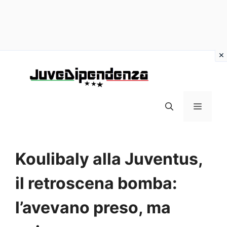
Vai
al
contenuto
MENU
Koulibaly alla Juventus,
il retroscena bomba:
l’avevano preso, ma