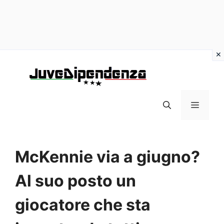
Vai
al
contenuto
MENU
McKennie via a giugno?
Al suo posto un
giocatore che sta