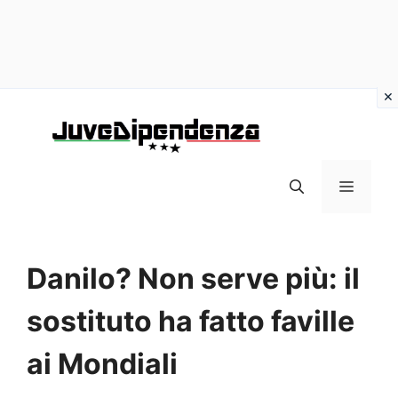
Vai
al
contenuto
MENU
Danilo? Non serve più: il
sostituto ha fatto faville
ai Mondiali