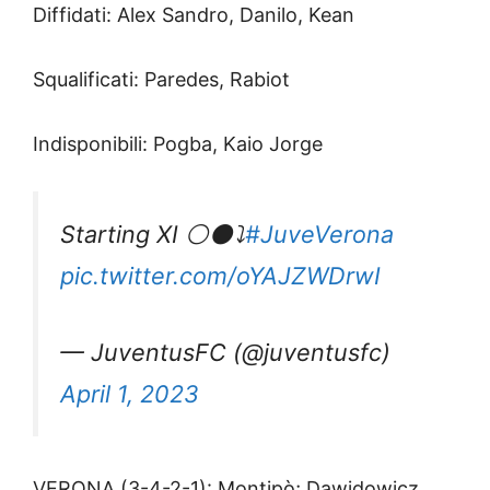
Diffidati: Alex Sandro, Danilo, Kean
Squalificati: Paredes, Rabiot
Indisponibili: Pogba, Kaio Jorge
Starting XI ⚪️⚫️⤵️
#JuveVerona
pic.twitter.com/oYAJZWDrwI
— JuventusFC (@juventusfc)
April 1, 2023
VERONA (3-4-2-1): Montipò; Dawidowicz,