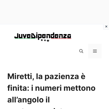
Vai
al
contenuto
MENU
Miretti, la pazienza è
finita: i numeri mettono
all’angolo il