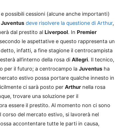
 e possibili cessioni (alcune anche importanti)
a
Juventus
deve risolvere la questione di Arthur
,
erà dal prestito al
Liverpool
. In
Premier
 secondo le aspettative e questo rappresenta un
tto, infatti, a fine stagione il centrocampista
esterà all’interno della rosa di
Allegri
. Il tecnico,
no per il futuro; a centrocampo la
Juventus
ha
 mercato estivo possa portare qualche innesto in
fficilmente ci sarà posto per
Arthur
nella rosa
que, trovare una soluzione per il
bra essere il prestito. Al momento non ci sono
el corso del mercato estivo, si lavorerà nel
ossa accontentare tutte le parti in causa,