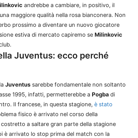
ilinkovic
andrebbe a cambiare, in positivo, il
na maggiore qualità nella rosa bianconera. Non
 serbo prossimo a diventare un nuovo giocatore
sessione estiva di mercato capiremo se
Milinkovic
club.
della Juventus: ecco perché
lla
Juventus
sarebbe fondamentale non soltanto
classe 1995, infatti, permetterebbe a
Pogba
di
ntro. Il francese, in questa stagione,
è stato
roblema fisico è arrivato nel corso della
costretto a saltare gran parte della stagione
oi è arrivato lo stop prima del match con la