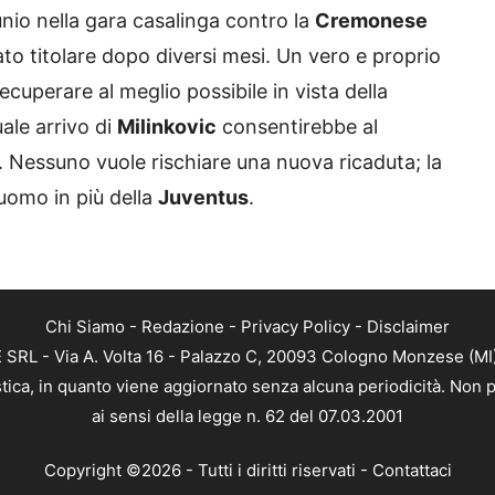
unio nella gara casalinga contro la
Cremonese
to titolare dopo diversi mesi. Un vero e proprio
ecuperare al meglio possibile in vista della
ale arrivo di
Milinkovic
consentirebbe al
 Nessuno vuole rischiare una nuova ricaduta; la
uomo in più della
Juventus
.
Chi Siamo
-
Redazione
-
Privacy Policy
-
Disclaimer
RL - Via A. Volta 16 - Palazzo C, 20093 Cologno Monzese (MI) 
tica, in quanto viene aggiornato senza alcuna periodicità. Non p
ai sensi della legge n. 62 del 07.03.2001
Copyright ©2026 - Tutti i diritti riservati -
Contattaci